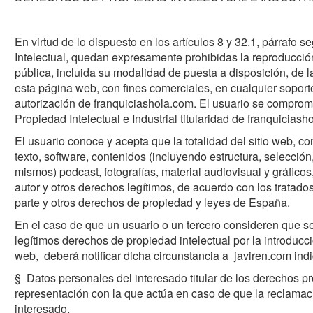
En virtud de lo dispuesto en los artículos 8 y 32.1, párrafo 
Intelectual, quedan expresamente prohibidas la reproducción
pública, incluida su modalidad de puesta a disposición, de l
esta página web, con fines comerciales, en cualquier soporte
autorización de franquiciashola.com. El usuario se comprom
Propiedad Intelectual e Industrial titularidad de franquiciash
El usuario conoce y acepta que la totalidad del sitio web, co
texto, software, contenidos (incluyendo estructura, selecció
mismos) podcast, fotografías, material audiovisual y gráfico
autor y otros derechos legítimos, de acuerdo con los tratad
parte y otros derechos de propiedad y leyes de España.
En el caso de que un usuario o un tercero consideren que s
legítimos derechos de propiedad intelectual por la introduc
web, deberá notificar dicha circunstancia a javiren.com ind
§ Datos personales del interesado titular de los derechos pr
representación con la que actúa en caso de que la reclamació
interesado.